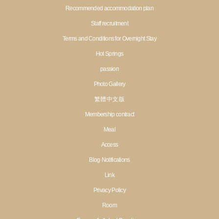
Recommended accommodation plan
Staff recruitment
Terms and Conditions for Overnight Stay
Hot Springs
passion
Photo Gallery
繁體 中文 版
Membership contract
Meal
Access
Blog·Notifications
Link
Privacy Policy
Room