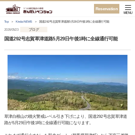
Reservation
MENU
Top
Kindai NEWS
国道292号志賀草津道路5月29日午後1時に全線通行可能
ブログ
2026/05/23
国道292号志賀草津道路5月29日午後1時に全線通行可能
草津白根山の噴火警戒レベル引き下げにより、国道292号志賀草津道
路が5月29日午後1時に全線通行可能になります。