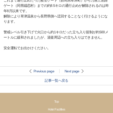
これまで通行止めだった殺生ゲート（群馬県草津町）から万座三差路
ゲート（同県嬬恋村）までの約8.5キロの通行止めが解除されるのは昨
年8月以来です。
解除により草津温泉から長野県側へ迂回することなく行けるようにな
ります。
警戒レベル引き下げで火口から約1キロだった立ち入り規制が約500メ
ートルに緩和されましたが、湯釜周辺への立ち入りはできません。
安全運転でお出かけください。
Previous page
Next page
記事一覧へ戻る
Top
Hotel Facilities