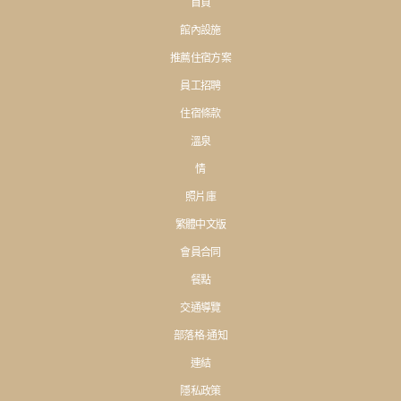
首頁
館內設施
推薦住宿方案
員工招聘
住宿條款
溫泉
情
照片庫
繁體中文版
會員合同
餐點
交通導覽
部落格·通知
連結
隱私政策