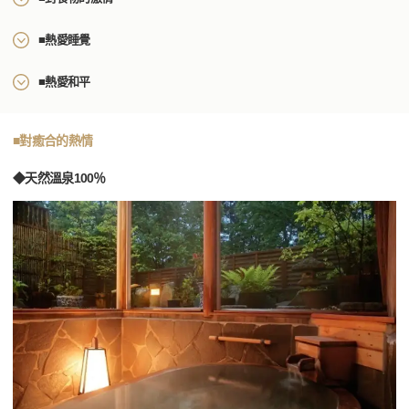
■熱愛睡覺
■熱愛和平
■對癒合的熱情
◆天然溫泉100％