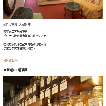
豪華大號床間 （大號雙人床）
豪華女王客房絲漣制
設有一張帶豪華床墊皇冠珠寶雙人床。
在沒有感覺浮在空中的極致睡眠感覺
請感受深沉而舒適的睡眠。
■熱愛和平
◆超過100種草藥