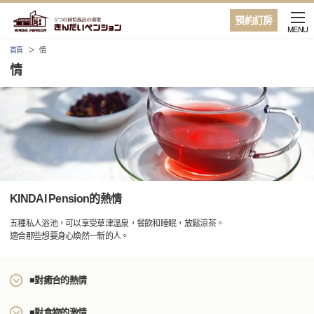
預約訂房
MENU
首頁
情
情
KINDAI Pension的熱情
五種私人浴池，可以享受草津溫泉，餐飲和睡眠，放鬆涼茶。
適合那些想要身心煥然一新的人。
■對癒合的熱情
■對食物的激情