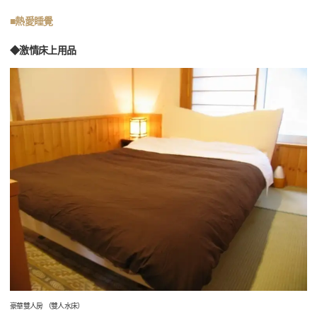
■熱愛睡覺
◆激情床上用品
豪華雙人房 （雙人水床）