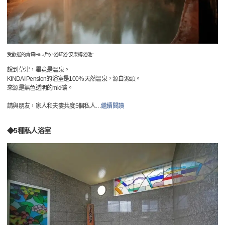
受歡迎的青森Hiba戶外浴缸浴“安樂樽浴池”
說到草津，畢竟是溫泉。
KINDAI Pension的浴室是100％天然溫泉，源自源頭。
來源是無色透明的mid礦。
請與朋友，家人和夫妻共度5個私人
…
繼續閱讀
◆5種私人浴室