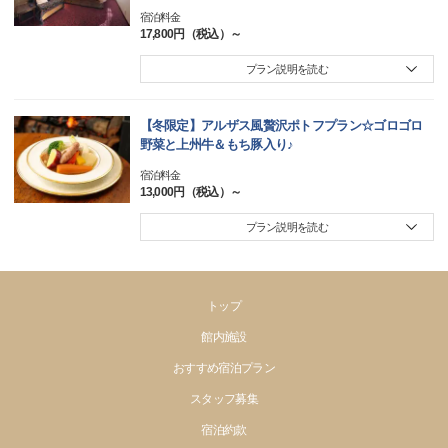
宿泊料金
17,800円（税込）～
プラン説明を読む
【冬限定】アルザス風贅沢ポトフプラン☆ゴロゴロ
野菜と上州牛＆もち豚入り♪
宿泊料金
13,000円（税込）～
プラン説明を読む
トップ
館内施設
おすすめ宿泊プラン
スタッフ募集
宿泊約款