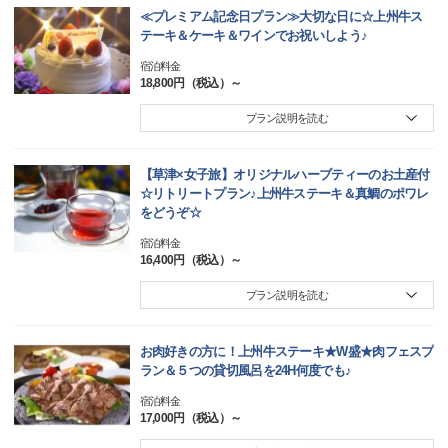
≪プレミアム記念日プラン≫大切な日に☆上州牛ス
テーキ＆ケーキ＆ワインでお祝いしよう♪
宿泊料金
18,800円（税込）～
プラン説明を読む
【草津×女子旅】オリジナルハーブティーのお土産付
☆リトリートプラン♪上州牛ステーキ＆真鯛のポワレ
をどうぞ☆
宿泊料金
16,400円（税込）～
プラン説明を読む
お肉好きの方に！上州牛ステーキ★W盛★肉フェスプ
ラン＆５つの貸切風呂を24H何度でも♪
宿泊料金
17,000円（税込）～