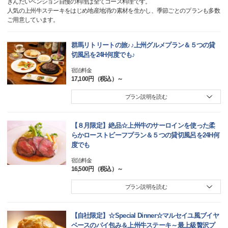
きんだいペンション自慢の料理は全てコース料理です。
人気の上州牛ステーキをはじめ地産地消の素材を生かし、季節ごとのプランも多数
ご用意しています。
群馬リトリートの旅♪♪上州グルメプラン＆５つの貸
切風呂を24H何度でも♪
宿泊料金
17,100円（税込）～
プラン説明を読む
【８月限定】絶品☆上州牛のサーロインを使った柔
らかローストビーフプラン＆５つの貸切風呂を24H何
度でも
宿泊料金
16,500円（税込）～
プラン説明を読む
【自社限定】☆Special Dinner☆マルセイユ風ブイヤ
ベースのパイ包み＆上州牛ステーキ～最上級贅沢プ