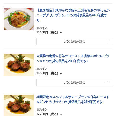
【夏季限定】爽やかな季節☆上州もち豚のやわらか
ハーブグリルプラン♪５つの貸切風呂を24H何度で
も！
宿泊料金
13,000円（税込）～
プラン説明を読む
≪夏季の定番≫仔羊のロースト＆真鯛のポワレプラ
ン＆５つの貸切風呂を24H何度でも♪
宿泊料金
16,500円（税込）～
プラン説明を読む
期間限定≪スペシャルサマープラン≫仔羊ロースト
＆ギンヒカリ☆５つの貸切風呂を24H何度でも♪
宿泊料金
17,200円（税込）～