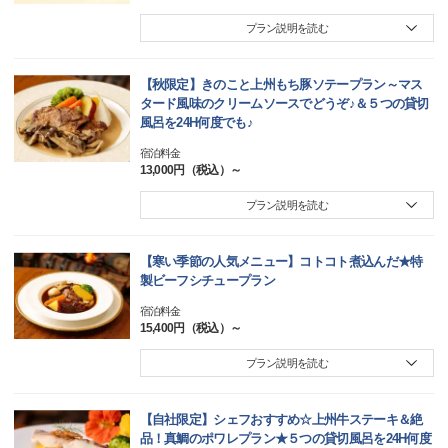
プラン説明を読む
【秋限定】きのこと上州もち豚ソテープラン～マス
タード風味のクリームソースでどうぞ♪＆５つの貸切
風呂を24H何度でも♪
宿泊料金
13,000円（税込）～
プラン説明を読む
【寒い季節の人気メニュー】コトコト煮込んだ★特
製ビーフシチュープラン
宿泊料金
15,400円（税込）～
プラン説明を読む
【自社限定】シェフおすすめ☆上州牛ステーキ＆絶
品！真鯛のポワレプラン★５つの貸切風呂を24H何度