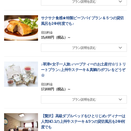
プラン説明を読む
サクサク食感★特製ビーフパイプラン＆５つの貸切
風呂を24H何度でも♪
宿泊料金
15,400円（税込）～
プラン説明を読む
♪草津×女子一人旅♪ハーブティーのお土産付☆リトリ
ートプラン♪上州牛ステーキ＆真鯛のポワレをどうぞ
☆
宿泊料金
17,800円（税込）～
プラン説明を読む
【贅沢】高級ダブルベッドをひとりじめ♪ディナーは
人気NO.1の上州牛ステーキ＆5つの貸切風呂を24H何
度でも